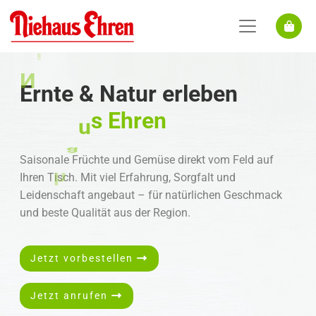
s
u
Ernte & Natur erleben
a
N
i
e
h
h
Saisonale Früchte und Gemüse direkt vom Feld auf
Ihren Tisch. Mit viel Erfahrung, Sorgfalt und
E
r
e
n
Leidenschaft angebaut – für natürlichen Geschmack
und beste Qualität aus der Region.
Jetzt vorbestellen
Jetzt anrufen